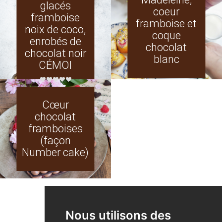
glacés
coeur
framboise
framboise et
noix de coco,
coque
enrobés de
chocolat
chocolat noir
blanc
CÉMOI
Cœur
chocolat
framboises
(façon
Number cake)
VOIR TOUTES LES RECETTES
Nous utilisons des