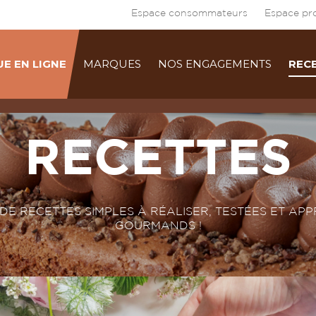
Espace consommateurs
Espace pro
E EN LIGNE
MARQUES
NOS ENGAGEMENTS
REC
RECETTES
DE RECETTES SIMPLES À RÉALISER, TESTÉES ET 
GOURMANDS !