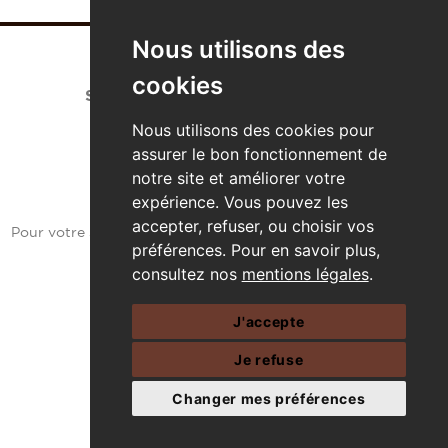
Nous utilisons des
cookies
SUIVEZ-NOUS SUR LES RESEAUX
Entrez dans la communauté CÉMOI
Nous utilisons des cookies pour
assurer le bon fonctionnement de
notre site et améliorer votre
expérience. Vous pouvez les
accepter, refuser, ou choisir vos
Pour votre santé, mangez au moins cinq fruits et légumes par
préférences. Pour en savoir plus,
jour.
www.mangerbouger.fr
consultez nos
mentions légales
.
Politique de confidentialité
Mentions légales
J'accepte
Code éthique
Contact
Je refuse
Changer mes préférences