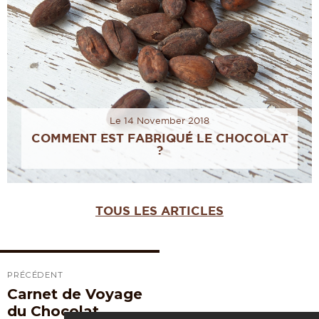
Le 14 November 2018
COMMENT EST FABRIQUÉ LE CHOCOLAT
?
TOUS LES ARTICLES
Navigation
de
PRÉCÉDENT
l’article
Carnet de Voyage
Article
précédent :
du Chocolat