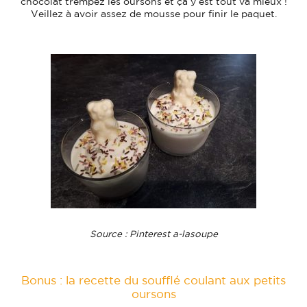
chocolat trempez les oursons et ça y est tout va mieux !
Veillez à avoir assez de mousse pour finir le paquet.
Source : Pinterest a-lasoupe
Bonus : la recette du soufflé coulant aux petits
oursons